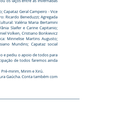
tou os laços entre as invernadas
; Capataz Geral Campeiro - Vice
iro: Ricardo Beneduzzi; Agregada
ultural: Valéria Maria Bertamini
nia Slaifer e Carine Capitanio;
iel Volken, Cristiano Bonkievicz
tica: Minnelise Martins Augusto;
ssiano Mundins; Capataz social
 e pediu o apoio de todos para
icipação de todos faremos ainda
Pré-mirim, Mirim e Xirú.
ultura Gaúcha. Conta também com