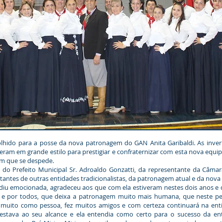
do para a posse da nova patronagem do GAN Anita Garibaldi. As inverna
ceram em grande estilo para prestigiar e confraternizar com esta nova equ
em que se despede.
refeito Municipal Sr. Adroaldo Gonzatti, da representante da Câmar
antes de outras entidades tradicionalistas, da patronagem atual e da nov
ediu emocionada, agradeceu aos que com ela estiveram nestes dois anos e 
 e por todos, que deixa a patronagem muito mais humana, que neste pe
uito como pessoa, fez muitos amigos e com certeza continuará na enti
 estava ao seu alcance e ela entendia como certo para o sucesso da e