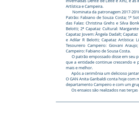
invernadas Dente de Leite e Xiru, e as
Artística e Campeira.
Nominata da patronagem 2017-2018: Patr
Patrão: Fabiano de Souza Costa; 1ª Sot
das Falas: Christina Grehs e Silva Bon
Belotti; 2ª Capataz Cultural: Margaret
Capataz Jovem: Ângela Dadalt; Capataz 
e Adilar R Belotti; Capataz Artística:
Tesoureiro Campeiro: Giovani Araujo
Campeiro: Fabiano de Sousa Costa.
O patrão empossado disse em seu pron
que a entidade continue crescendo e p
mais e melhor.
Após a cerimônia um delicioso jantar f
O GAN Anita Garibaldi conta hoje com 
departamento Campeiro e com um grupo
Os ensaios são realizados nas terças e