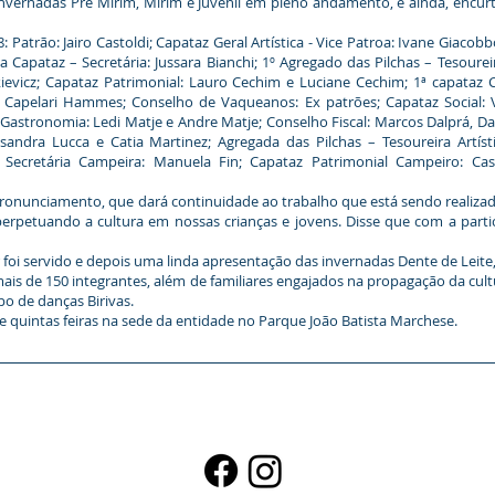
 invernadas Pré Mirim, Mirim e Juvenil em pleno andamento, e ainda, encur
ão: Jairo Castoldi; Capataz Geral Artística - Vice Patroa: Ivane Giacobbo
a Capataz – Secretária: Jussara Bianchi; 1º Agregado das Pilchas – Tesoure
kievicz; Capataz Patrimonial: Lauro Cechim e Luciane Cechim; 1ª capataz C
e Capelari Hammes; Conselho de Vaqueanos: Ex patrões; Capataz Social: Vâ
Gastronomia: Ledi Matje e Andre Matje; Conselho Fiscal: Marcos Dalprá, Dan
 Lisandra Lucca e Catia Martinez; Agregada das Pilchas – Tesoureira Artís
; Secretária Campeira: Manuela Fin; Capataz Patrimonial Campeiro: Ca
unciamento, que dará continuidade ao trabalho que está sendo realizado
erpetuando a cultura em nossas crianças e jovens. Disse que com a part
oi servido e depois uma linda apresentação das invernadas Dente de Leite, 
mais de 150 integrantes, além de familiares engajados na propagação da c
 de danças Birivas.
 quintas feiras na sede da entidade no Parque João Batista Marchese.